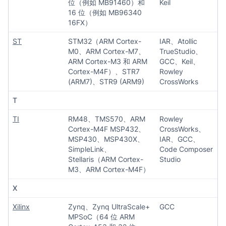
位（例如 MB91460）和
Keil
16 位（例如 MB96340
16FX）
ST
STM32（ARM Cortex-
IAR、Atollic
M0、ARM Cortex-M7、
TrueStudio、
ARM Cortex-M3 和 ARM
GCC、Keil、
Cortex-M4F）、STR7
Rowley
(ARM7)、STR9 (ARM9)
CrossWorks
T
TI
RM48、TMS570、ARM
Rowley
Cortex-M4F MSP432、
CrossWorks、
MSP430、MSP430X、
IAR、GCC、
SimpleLink、
Code Composer
Stellaris（ARM Cortex-
Studio
M3、ARM Cortex-M4F）
X
Xilinx
Zynq、Zynq UltraScale+
GCC
MPSoC（64 位 ARM