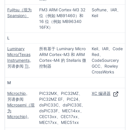
Fujitsu（现为
FM3 ARM Cortex-M3 32
Softune、IAR、
Spansion
）
位（例如 MB91460）和
Keil
16 位（例如 MB96340
16FX）
L
Luminary
所有基于 Luminary Micro
Keil、IAR、Code
Micro/Texas
ARM Cortex-M3 和 ARM
Red、
Instruments
。
Cortex-M4 的 Stellaris 微
CodeSourcery
另请参阅
TI
。
控制器
GCC、Rowley
CrossWorks
M
Microchip
。
PIC32MX、PIC32MZ、
XC 编译器
另请参阅
PIC32MZ EF、PIC24、
Microsemi（现
dsPIC33C、dsPIC33E、
为
dsPIC33F、MEC14xx、
Microchip)
。
CEC13xx、CEC17xx、
MEC17xx、MEC51xx