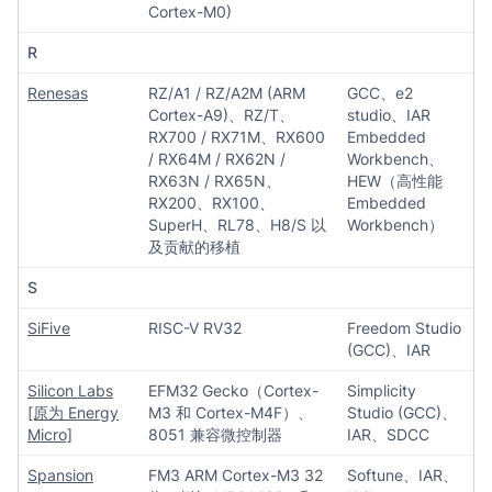
Cortex-M0)
R
Renesas
RZ/A1 / RZ/A2M (ARM
GCC、e2
Cortex-A9)、RZ/T、
studio、IAR
RX700 / RX71M、RX600
Embedded
/ RX64M / RX62N /
Workbench、
RX63N / RX65N、
HEW（高性能
RX200、RX100、
Embedded
SuperH、RL78、H8/S 以
Workbench）
及贡献的移植
S
SiFive
RISC-V RV32
Freedom Studio
(GCC)、IAR
Silicon Labs
EFM32 Gecko（Cortex-
Simplicity
[原为 Energy
M3 和 Cortex-M4F）、
Studio (GCC)、
Micro]
8051 兼容微控制器
IAR、SDCC
Spansion
FM3 ARM Cortex-M3 32
Softune、IAR、